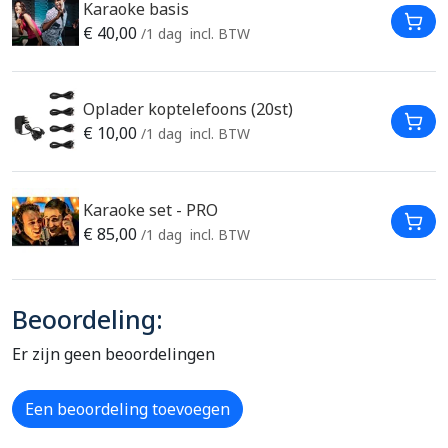
Karaoke basis
In W
€
40,00
/1 dag
incl. BTW
Oplader koptelefoons (20st)
In W
€
10,00
/1 dag
incl. BTW
Karaoke set - PRO
In W
€
85,00
/1 dag
incl. BTW
Beoordeling:
Er zijn geen beoordelingen
Een beoordeling toevoegen