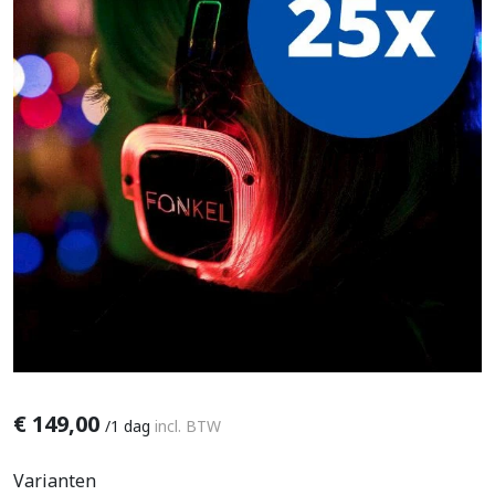
€
149,00
/
1 dag
incl. BTW
Varianten