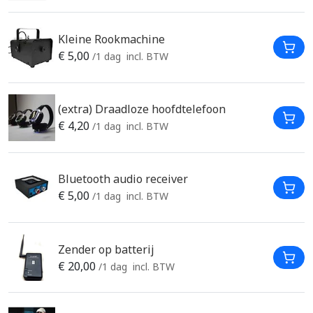
Kleine Rookmachine
In W
€
5,00
/1 dag
incl. BTW
(extra) Draadloze hoofdtelefoon
In W
€
4,20
/1 dag
incl. BTW
Bluetooth audio receiver
In W
€
5,00
/1 dag
incl. BTW
Zender op batterij
In W
€
20,00
/1 dag
incl. BTW