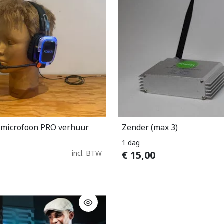
smicrofoon PRO verhuur
Zender (max 3)
In Winkelwagen
In Winkelwage
1 dag
incl. BTW
€
15,00