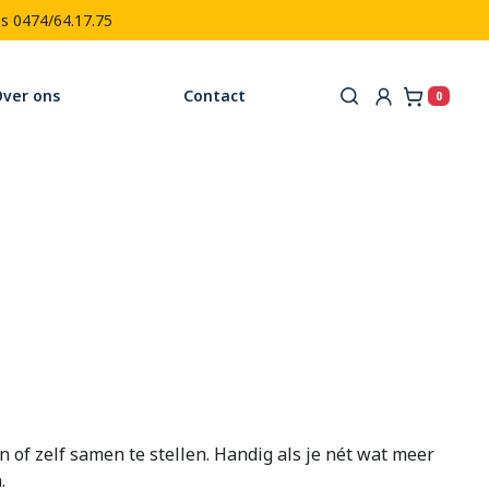
es 0474/64.17.75
ver ons
Contact
0
Winkel
n of zelf samen te stellen. Handig als je nét wat meer
.