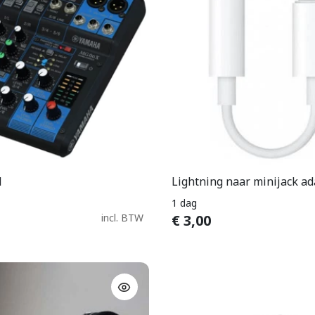
l
Lightning naar minijack ad
In Winkelwagen
In Winkelwage
1 dag
incl. BTW
€
3,00