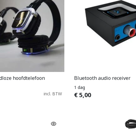
adloze hoofdtelefoon
Bluetooth audio receiver
In Winkelwagen
In Winkelwage
1 dag
incl. BTW
€
5,00