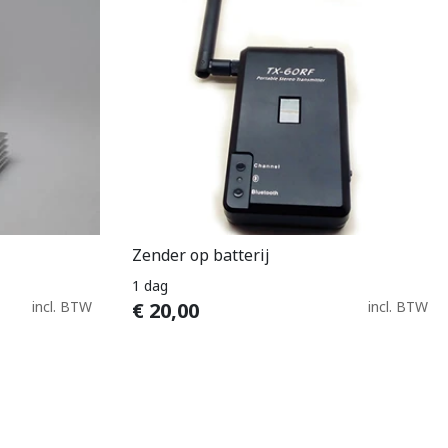
Zender op batterij
n
In Winkelwagen
1 dag
incl. BTW
€
20,00
incl. BTW