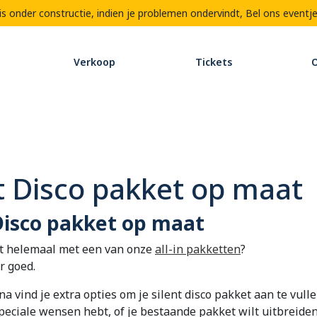
 onder constructie, indien je problemen ondervindt,
Bel ons eventj
Verkoop
Tickets
O
t Disco pakket op maat
 Disco pakket op maat
et helemaal met een van onze
all-in pakketten
?
r goed.
a vind je extra opties om je silent disco pakket aan te vulle
peciale wensen hebt, of je bestaande pakket wilt uitbreiden