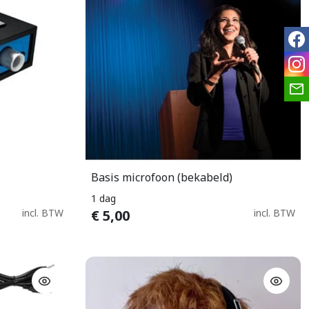
fac
ins
Basis microfoon (bekabeld)
n
In Winkelwagen
1 dag
incl. BTW
€
5,00
incl. BTW