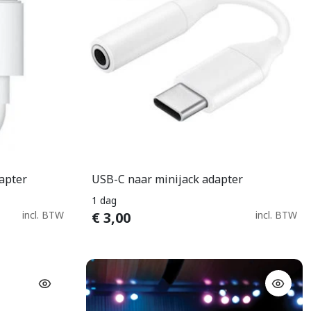
apter
USB-C naar minijack adapter
n
In Winkelwagen
1 dag
incl. BTW
€
3,00
incl. BTW