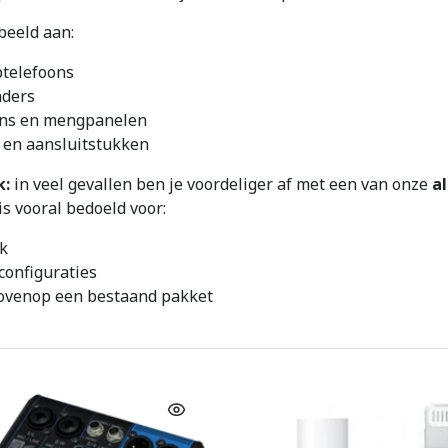
beeld aan:
ptelefoons
nders
ons en mengpanelen
 en aansluitstukken
k:
in veel gevallen ben je voordeliger af met een van onze
a
s vooral bedoeld voor:
k
configuraties
bovenop een bestaand pakket