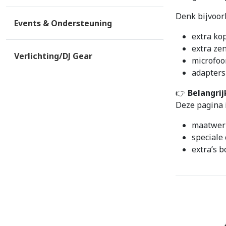
Denk bijvoor
Events & Ondersteuning
extra ko
extra ze
Verlichting/DJ Gear
microfo
adapters
👉
Belangrij
Deze pagina i
maatwer
speciale 
extra’s 