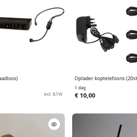
aadloos)
Oplader koptelefoons (20st
In Winkelwagen
In Winkelwage
1 dag
incl. BTW
€
10,00