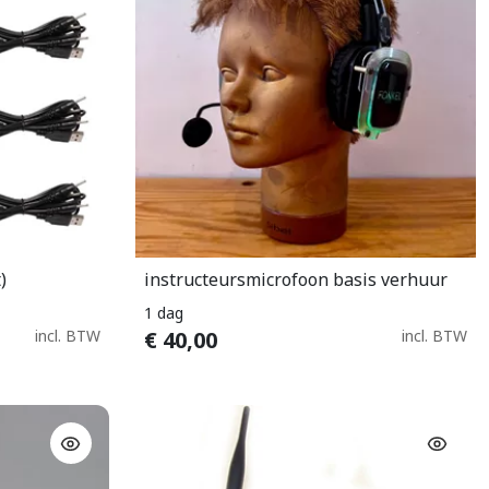
)
instructeursmicrofoon basis verhuur
n
In Winkelwagen
1 dag
incl. BTW
€
40,00
incl. BTW