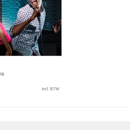
is
In Winkelwagen
incl. BTW