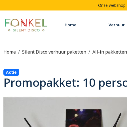
Onze webshop is
Home
Verhuur
Home
Silent Disco verhuur paketten
All-in pakketten
Actie
Promopakket: 10 pers