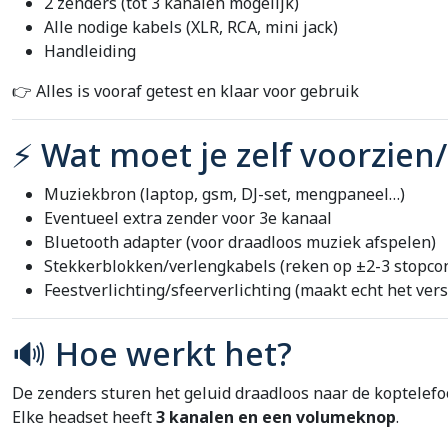
2 zenders (tot 3 kanalen mogelijk)
Alle nodige kabels (XLR, RCA, mini jack)
Handleiding
👉 Alles is vooraf getest en klaar voor gebruik
⚡ Wat moet je zelf voorzien/
Muziekbron (laptop, gsm, DJ-set, mengpaneel…)
Eventueel extra zender voor 3e kanaal
Bluetooth adapter (voor draadloos muziek afspelen)
Stekkerblokken/verlengkabels (reken op ±2-3 stopcon
Feestverlichting/sfeerverlichting (maakt echt het vers
🔊 Hoe werkt het?
De zenders sturen het geluid draadloos naar de koptelefo
Elke headset heeft
3 kanalen en een volumeknop
.