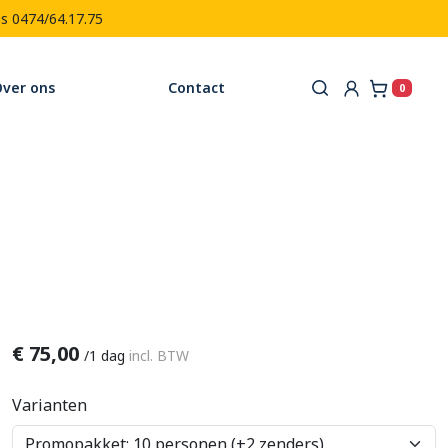
es 0474/64.17.75
ver ons
Contact
0
Winkel
€
75,00
/
1 dag
incl. BTW
Varianten