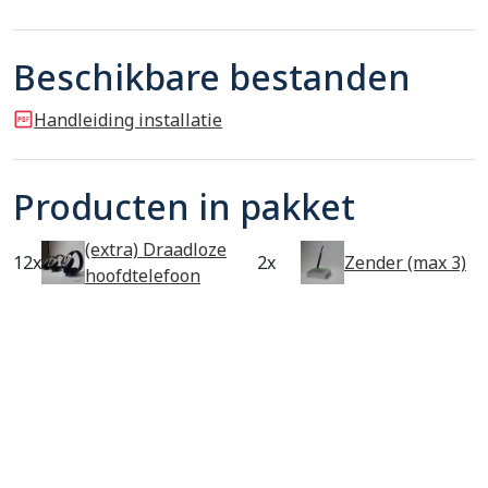
Beschikbare bestanden
Handleiding installatie
Producten in pakket
(extra) Draadloze
12x
2x
Zender (max 3)
hoofdtelefoon